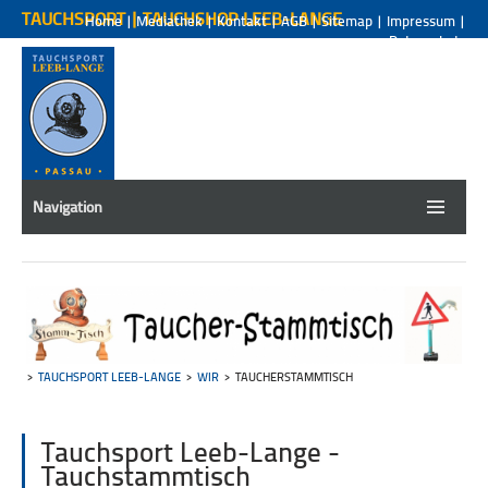
TAUCHSPORT | TAUCHSHOP LEEB-LANGE
Home
|
Mediathek
|
Kontakt
|
AGB
|
Sitemap
|
Impressum
|
Datenschutz
Navigation
TAUCHSPORT LEEB-LANGE
WIR
TAUCHERSTAMMTISCH
Tauchsport Leeb-Lange -
Tauchstammtisch