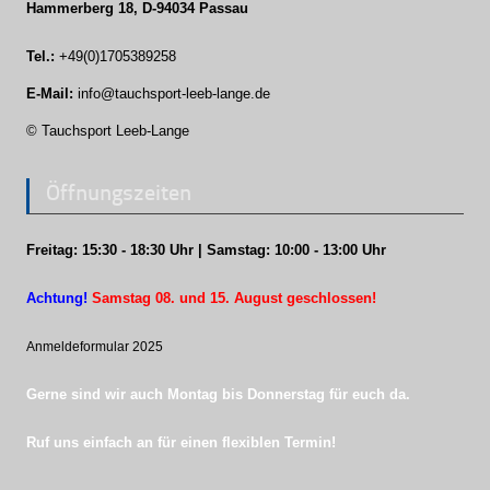
Hammerberg 18, D-94034 Passau
Tel.:
+49(0)1705389258
E-Mail:
info@tauchsport-leeb-lange.de
© Tauchsport Leeb-Lange
Öffnungszeiten
Freitag: 15:30 - 18:30 Uhr | Samstag: 10:00 - 13:00 Uhr
Achtung!
Samstag 08. und 15. August geschlossen!
Anmeldeformular 202
5
Gerne sind wir auch Montag bis Donnerstag für euch da.
Ruf uns einfach an für einen flexiblen Termin!