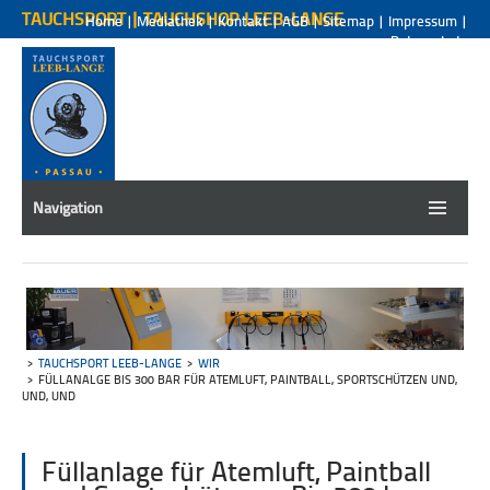
TAUCHSPORT | TAUCHSHOP LEEB-LANGE
Home
|
Mediathek
|
Kontakt
|
AGB
|
Sitemap
|
Impressum
|
Datenschutz
Navigation
TAUCHSPORT LEEB-LANGE
WIR
FÜLLANALGE BIS 300 BAR FÜR ATEMLUFT, PAINTBALL, SPORTSCHÜTZEN UND,
UND, UND
Füllanlage für Atemluft, Paintball