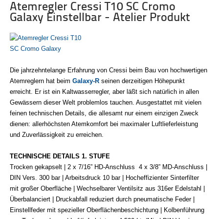
Atemregler Cressi T10 SC Cromo
Galaxy Einstellbar - Atelier Produkt
Die jahrzehntelange Erfahrung von Cressi beim Bau von hochwertigen
Atemreglern hat beim
Galaxy-R
seinen derzeitigen Höhepunkt
erreicht. Er ist ein Kaltwasserregler, aber läßt sich natürlich in allen
Gewässern dieser Welt problemlos tauchen. Ausgestattet mit vielen
feinen technischen Details, die allesamt nur einem einzigen Zweck
dienen: allerhöchsten Atemkomfort bei maximaler Luftlieferleistung
und Zuverlässigkeit zu erreichen.
TECHNISCHE DETAILS 1. STUFE
Trocken gekapselt |
2 x 7/16” HD-Anschluss
4 x 3/8” MD-Anschluss |
DIN Vers. 300 bar |
Arbeitsdruck 10 bar | Hocheffizienter Sinterfilter
mit großer Oberfläche | Wechselbarer Ventilsitz aus 316er Edelstahl |
Überbalanciert | Druckabfall reduziert durch pneumatische Feder |
Einstellfeder mit spezieller Oberflächenbeschichtung | Kolbenführung