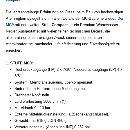
Die jahrzehntelange Erfahrung von Cressi beim Bau von hochwertigen
Atemreglern spiegelt sich in allen Details der MC-Baureihe wieder.
Der
MC9
mit der zweiten Stufe
Compact
ist ein Premium Warmwasser-
Regler. Ausgestattet mit vielen feinen technischen Details, die
allesamt nur einem einzigen Zweck dienen: allerhöchsten
Atemkomfort bei maximaler Luftlieferleistung und Zuverlässigkeit zu
erreichen.
1. STUFE MC9:
Hochdruckabgänge (HP) 2 x 7/16“, Niederdruckabgänge (LP) 4 x
3/8“.
System: Membransteuerung, überkompensiert.
Sinterfilter in Hutform. ohne Sicherungsnut.
Drehbarer Kopf: nein.
Luftlieferleistung 3000 l/min (*)
Mitteldruck 9 - 10 bar.
Externe Mitteldruckeinstellung: ja (Sechskantschlüssel).
Gewicht: Int: 615 gr./DIN 480 gr.
Versorgungsdruck (Anschluss INT) 0-232 bar.