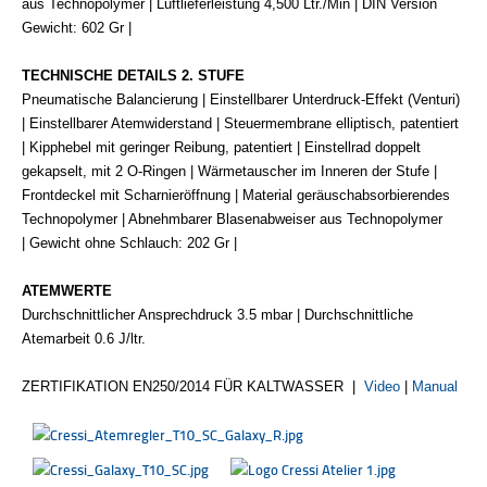
aus Technopolymer | Luftlieferleistung 4,500 Ltr./Min | DIN Version
Gewicht: 602 Gr |
TECHNISCHE DETAILS 2. STUFE
Pneumatische Balancierung | Einstellbarer Unterdruck-Effekt (Venturi)
| Einstellbarer Atemwiderstand | Steuermembrane elliptisch, patentiert
| Kipphebel mit geringer Reibung, patentiert | Einstellrad doppelt
gekapselt, mit 2 O-Ringen | Wärmetauscher im Inneren der Stufe |
Frontdeckel mit Scharnieröffnung | Material geräuschabsorbierendes
Technopolymer | Abnehmbarer Blasenabweiser aus Technopolymer
| Gewicht ohne Schlauch: 202 Gr |
ATEMWERTE
Du
rchschnittlicher Ansprechdruck 3.5 mbar | Durchschnittliche
Ate
marbeit 0.6 J/ltr.
ZERTIFIKATION EN250/2014 FÜR KALTWASSER |
Video
|
Manual