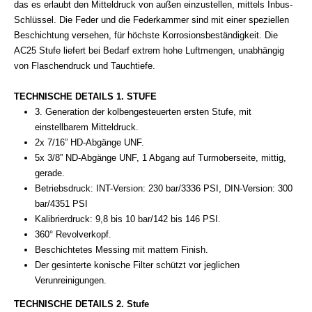
das es erlaubt den Mitteldruck von außen einzustellen, mittels Inbus-
Schlüssel. Die Feder und die Federkammer sind mit einer speziellen
Beschichtung versehen, für höchste Korrosionsbeständigkeit.
Die
AC25 Stufe liefert bei Bedarf extrem hohe Luftmengen, unabhängig
von Flaschendruck und Tauchtiefe.
TECHNISCHE DETAILS 1. STUFE
3. Generation der kolbengesteuerten ersten Stufe, mit
einstellbarem Mitteldruck.
2x 7/16” HD-Abgänge UNF.
5x 3/8” ND-Abgänge UNF, 1 Abgang auf Turmoberseite, mittig,
gerade.
Betriebsdruck: INT-Version: 230 bar/3336 PSI, DIN-Version: 300
bar/4351 PSI
Kalibrierdruck: 9,8 bis 10 bar/142 bis 146 PSI.
360° Revolverkopf.
Beschichtetes Messing mit mattem Finish.
Der gesinterte konische Filter schützt vor jeglichen
Verunreinigungen.
TECHNISCHE DETAILS 2. Stufe