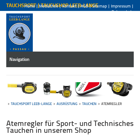
TAUCHSPORT | TAUCHSHOP LEEB-LANGE
Home
|
Mediathek
|
Kontakt
|
AGB
|
Sitemap
|
Impressum
|
Datenschutz
Navigation
TAUCHSPORT LEEB-LANGE
AUSRÜSTUNG
TAUCHEN
ATEMREGLER
Atemregler für Sport- und Technisches
Tauchen in unserem Shop