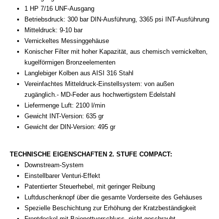
1 HP 7/16 UNF-Ausgang
Betriebsdruck: 300 bar DIN-Ausführung, 3365 psi INT-Ausführung
Mitteldruck: 9-10 bar
Vernickeltes Messinggehäuse
Konischer Filter mit hoher Kapazität, aus chemisch vernickelten,
kugelförmigen Bronzeelementen
Langlebiger Kolben aus AISI 316 Stahl
Vereinfachtes Mitteldruck-Einstellsystem: von außen
zugänglich.- MD-Feder aus hochwertigstem Edelstahl
Liefermenge Luft: 2100 l/min
Gewicht INT-Version: 635 gr
Gewicht der DIN-Version: 495 gr
TECHNISCHE EIGENSCHAFTEN 2. STUFE COMPACT:
Downstream-System
Einstellbarer Venturi-Effekt
Patentierter Steuerhebel, mit geringer Reibung
Luftduschenknopf über die gesamte Vorderseite des Gehäuses
Spezielle Beschichtung zur Erhöhung der Kratzbeständigkeit
Frontdeckel mit Bajonettverschluss, nicht geschraubt