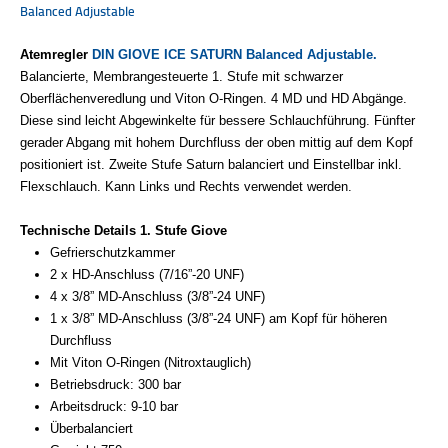
Atemregler
DIN GIOVE ICE
SATURN Balanced Adjustable.
Balancierte, Membrangesteuerte 1. Stufe mit schwarzer
Oberflächenveredlung und Viton O-Ringen. 4 MD und HD Abgänge.
Diese sind leicht Abgewinkelte für bessere Schlauchführung. Fünfter
gerader Abgang mit hohem Durchfluss der oben mittig auf dem Kopf
positioniert ist. Zweite Stufe Saturn balanciert und Einstellbar inkl.
Flexschlauch. Kann Links und Rechts verwendet werden.
Technische Details 1. Stufe Giove
Gefrierschutzkammer
2 x HD-Anschluss (7/16”-20 UNF)
4 x 3/8” MD-Anschluss (3/8”-24 UNF)
1 x 3/8” MD-Anschluss (3/8”-24 UNF) am Kopf für höheren
Durchfluss
Mit Viton O-Ringen (Nitroxtauglich)
Betriebsdruck: 300 bar
Arbeitsdruck: 9-10 bar
Überbalanciert