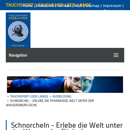
TAUCHSPORT | TAUCHSHOP LEEB-LANGE
Home
|
Mediathek
|
Kontakt
|
AGB
|
Sitemap
|
Impressum
|
Datenschutz
Navigation
TAUCHSPORT LEEB-LANGE
AUSBILDUNG
SCHNORCHEL - ERLEBE DIE SPANNENDE WELT UNTER DER
WASSEROBERFLÄCHE
Schnorcheln - Erlebe die Welt unter